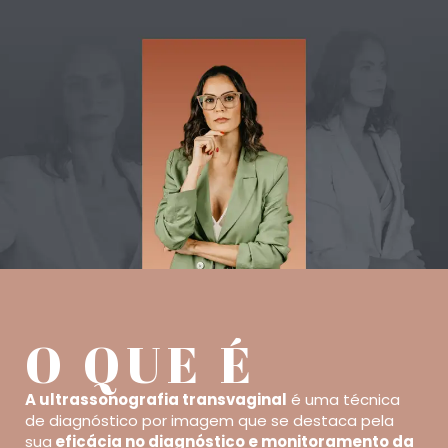
O QUE É
A ultrassonografia transvaginal
é uma técnica
de diagnóstico por imagem que se destaca pela
sua
eficácia no diagnóstico e monitoramento da