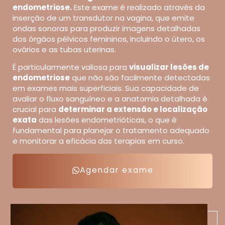
endometriose.
Este exame é realizado através da
inserção de um transdutor na vagina, que emite
ondas sonoras para produzir imagens detalhadas
dos órgãos pélvicos femininos, incluindo o útero, os
ovários e as tubas uterinas.
É particularmente valiosa para
visualizar lesões de
endometriose
que não são facilmente detectadas
em exames mais superficiais. Sua capacidade de
avaliar o fluxo sanguíneo e a anatomia detalhada é
crucial para
determinar a extensão e localização
exata
das lesões endometrióticas, o que é
fundamental para planejar o tratamento adequado
e monitorar a eficácia das terapias em curso.
Agendar exame